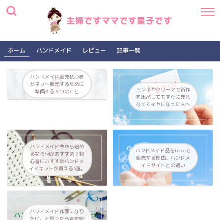
ホーム
ハンドメイド
レビュー
記事一覧
ハンドメイド販売初心者
がネット販売するために
ミンネやクリーマで新作
準備する５つのこと
を出品してもすぐに売れ
なくてイヤになった人へ
ハンドメイド今から始め
ハンドメイド品をbaseで
るなら何がおすすめ？初
販売する理由。ハンドメ
心者におすすめハンドメ
イドサイトとの違い
イドキットが買える3選。
ハンドメイド作家になり
たい。と思ったらまず始