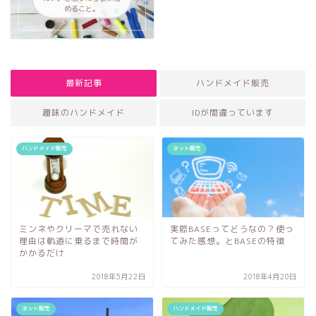
めること。
最新記事
ハンドメイド販売
趣味のハンドメイド
IDが間違っています
ハンドメイド販売
ネット販売
ミンネやクリーマで売れない
実際BASEってどうなの？使っ
理由は軌道に乗るまで時間が
てみた感想。とBASEの特徴
かかるだけ
2018年5月22日
2018年4月20日
ネット販売
ハンドメイド販売