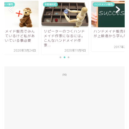
お客様対応
ハンドメイド販売
ハンド
売でみん
リピーターのつくハンド
ハンドメイド販売初心者
ハン
ど私があ
メイド作家になるには。
が上級者から学んだこと
なや
事必要
こんなハンドメイド作
えて
家...
な...
2017年2月12日
年3月24日
2020年11月9日
PR