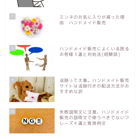
7
ミンネのお気に入りが減った理
由 ハンドメイド販売
8
ハンドメイド販売によくいる困る
お客様３選と対処法[経験談]
9
追跡って大事。ハンドメイト販売
サイトは追跡付きの配送方法がお
すすめな訳
10
失敗説明文に注意、ハンドメイド
販売の説明文で使うべきでないフ
レーズ４選と推奨例文