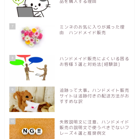
品を購入する理由
7
ミンネのお気に入りが減った理
由 ハンドメイド販売
8
ハンドメイド販売によくいる困る
お客様３選と対処法[経験談]
9
追跡って大事。ハンドメイト販売
サイトは追跡付きの配送方法がお
すすめな訳
10
失敗説明文に注意、ハンドメイド
販売の説明文で使うべきでないフ
レーズ４選と推奨例文