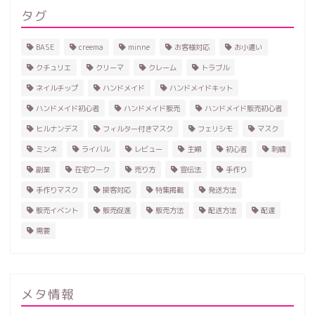
タグ
BASE
creema
minne
お客様対応
お小遣い
クチュリエ
クリーマ
クレーム
トラブル
ネイルチップ
ハンドメイド
ハンドメイドキット
ハンドメイド初心者
ハンドメイド販売
ハンドメイド販売初心者
ヒルナンデス
フィルター付きマスク
フェリシモ
マスク
ミンネ
ライバル
レビュー
主婦
初心者
刺繍
副業
在宅ワーク
売り方
宣伝法
手作り
手作りマスク
接客対応
特集掲載
発送方法
販売イベント
販売促進
販売方法
配送方法
配達
需要
ホーム
ハンドメイド
メタ情報