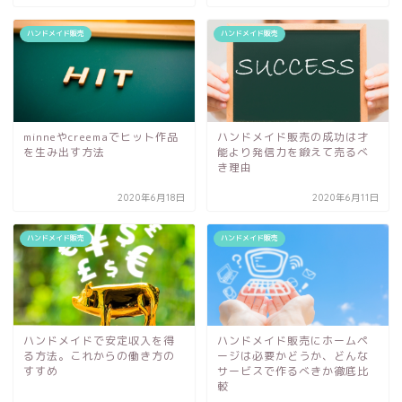
ハンドメイド販売
ハンドメイド販売
minneやcreemaでヒット作品
ハンドメイド販売の成功は才
を生み出す方法
能より発信力を鍛えて売るべ
き理由
2020年6月18日
2020年6月11日
ハンドメイド販売
ハンドメイド販売
ハンドメイドで安定収入を得
ハンドメイド販売にホームペ
る方法。これからの働き方の
ージは必要かどうか、どんな
すすめ
サービスで作るべきか徹底比
較