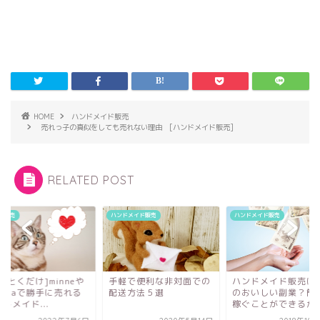
HOME
ハンドメイド販売
売れっ子の真似をしても売れない理由 [ハンドメイド販売]
RELATED POST
ト販売
ハンドメイド販売
ハンドメイド販売
いとくだけ]minneや
手軽で便利な非対面での
ハンドメイド販売は
eemaで勝手に売れる
配送方法５選
のおいしい副業？簡
ドメイド...
稼ぐことができるか