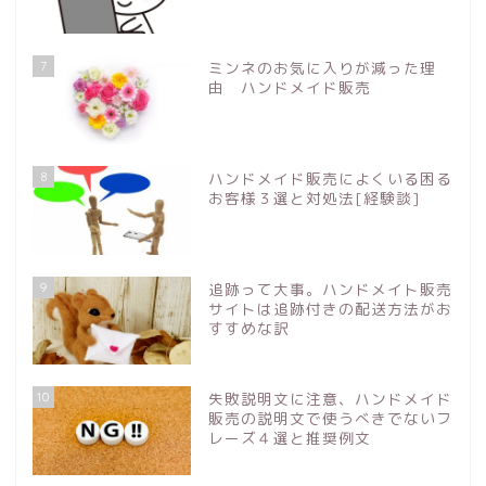
7
ミンネのお気に入りが減った理
由 ハンドメイド販売
8
ハンドメイド販売によくいる困る
お客様３選と対処法[経験談]
9
追跡って大事。ハンドメイト販売
サイトは追跡付きの配送方法がお
すすめな訳
10
失敗説明文に注意、ハンドメイド
販売の説明文で使うべきでないフ
レーズ４選と推奨例文