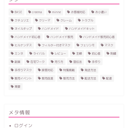
BASE
creema
minne
お客様対応
お小遣い
クチュリエ
クリーマ
クレーム
トラブル
ネイルチップ
ハンドメイド
ハンドメイドキット
ハンドメイド初心者
ハンドメイド販売
ハンドメイド販売初心者
ヒルナンデス
フィルター付きマスク
フェリシモ
マスク
ミンネ
ライバル
レビュー
主婦
初心者
刺繍
副業
在宅ワーク
売り方
宣伝法
手作り
手作りマスク
接客対応
特集掲載
発送方法
販売イベント
販売促進
販売方法
配送方法
配達
需要
ホーム
ハンドメイド
メタ情報
ログイン
レビュー