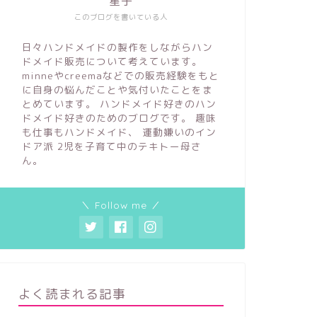
星子
ハンドメイド作家になりたい。と思
ハンドメ
このブログを書いている人
ったらまず始めること。
イプ。ど
日々ハンドメイドの製作をしながらハン
ドメイド販売について考えています。
2022年10月27日
minneやcreemaなどでの販売経験をもと
に自身の悩んだことや気付いたことをま
とめています。 ハンドメイド好きのハン
ネット販売
売上アップ
ドメイド好きのためのブログです。 趣味
も仕事もハンドメイド、 運動嫌いのイン
ドア派 2児を子育て中のテキトー母さ
ん。
＼ Follow me ／
[置いとくだけ]minneやcreemaで勝
[ハンド
手に売れるハンドメイド品の３つの
ト・デメ
特徴
が良いか
よく読まれる記事
2022年7月6日