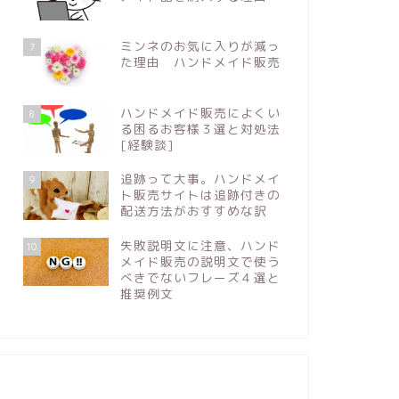
ミンネのお気に入りが減っ
7
た理由 ハンドメイド販売
ハンドメイド販売によくい
8
る困るお客様３選と対処法
出品したハンドメイド品が検索され
ハンドメ
[経験談]
る方法３選重要なのはキーワード
り上げを
追跡って大事。ハンドメイ
9
ト販売サイトは追跡付きの
2021年4月9日
配送方法がおすすめな訳
失敗説明文に注意、ハンド
10
メイド販売の説明文で使う
ハンドメイド販売
ハンドメイド販
べきでないフレーズ４選と
推奨例文