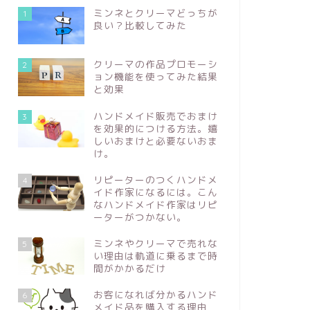
ミンネとクリーマどっちが
1
良い？比較してみた
ハンドメイド販売
ハンドメイド販
クリーマの作品プロモーシ
2
ョン機能を使ってみた結果
と効果
ハンドメイド販売でおまけ
3
を効果的につける方法。嬉
しいおまけと必要ないおま
け。
販売初心者必見 ハンドメイドサイ
売れっ子
リピーターのつくハンドメ
4
イド作家になるには。こん
トへ新作を出品してもすぐに売れな
由 [ハ
なハンドメイド作家はリピ
い理由と対策
ーターがつかない。
ミンネやクリーマで売れな
2021年6月22日
5
い理由は軌道に乗るまで時
間がかかるだけ
ハンドメイド販売
ハンドメイド販
お客になれば分かるハンド
6
メイド品を購入する理由