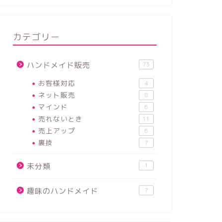
ハンドメイド販売、あの人は売れて
ハンドメ
自分は売れない理由。違いは何？強
ら変化す
カテゴリー
みを知ることが大事
るべきか
ハンドメイド販売
73
2021年2月22日
お客様対応
4
ネット販売
8
お客様対応
ネット販売
マインド
6
売れないとき
11
売上アップ
6
裏技
7
未分類
1
趣味のハンドメイド
7
失敗説明文に注意、ハンドメイド販
ハンドメ
売の説明文で使うべきでないフレー
由。ハン