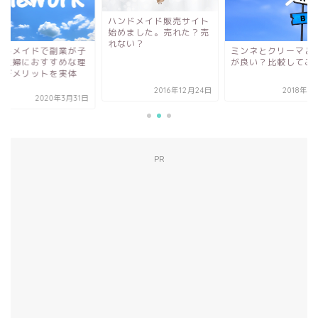
ハンドメイド販売サイト
始めました。売れた？売
れない？
ンドメイドで副業が子
ミンネとクリーマど
て主婦におすすめな理
が良い？比較してみ
とデメリットを実体
.
2016年12月24日
2018年4
2020年3月31日
PR