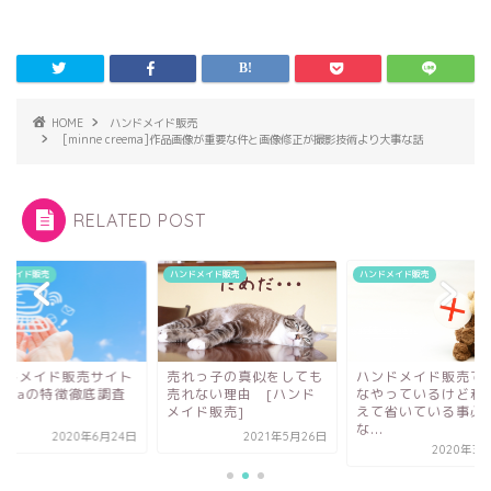
HOME
ハンドメイド販売
[minne creema]作品画像が重要な件と画像修正が撮影技術より大事な話
RELATED POST
ドメイド販売
ハンドメイド販売
ハンドメイド販売
ンドメイド販売サイト
売れっ子の真似をしても
ハンドメイド販売で
eemaの特徴徹底調査
売れない理由 [ハンド
なやっているけど私
メイド販売]
えて省いている事必
な...
2020年6月24日
2021年5月26日
2020年3月