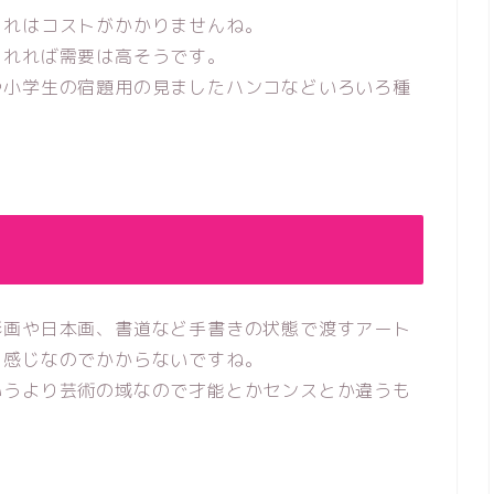
これはコストがかかりませんね。
られれば需要は高そうです。
や小学生の宿題用の見ましたハンコなどいろいろ種
彩画や日本画、書道など手書きの状態で渡すアート
う感じなのでかからないですね。
いうより芸術の域なので才能とかセンスとか違うも