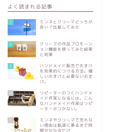
よく読まれる記事
ミンネとクリーマどっちが
1
良い？比較してみた
クリーマの作品プロモーシ
2
ョン機能を使ってみた結果
と効果
ハンドメイド販売でおまけ
3
を効果的につける方法。嬉
しいおまけと必要ないおま
け。
リピーターのつくハンドメ
4
イド作家になるには。こん
なハンドメイド作家はリピ
ーターがつかない。
ミンネやクリーマで売れな
5
い理由は軌道に乗るまで時
間がかかるだけ