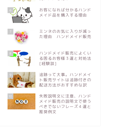
お客になれば分かるハンド
6
メイド品を購入する理由
ミンネのお気に入りが減っ
7
た理由 ハンドメイド販売
ハンドメイド販売によくい
8
る困るお客様３選と対処法
[経験談]
追跡って大事。ハンドメイ
9
ト販売サイトは追跡付きの
配送方法がおすすめな訳
失敗説明文に注意、ハンド
10
メイド販売の説明文で使う
べきでないフレーズ４選と
推奨例文