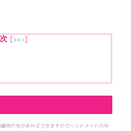
次
[
]
非表示
刺繍用の布があればできますのでハンドメイドの中