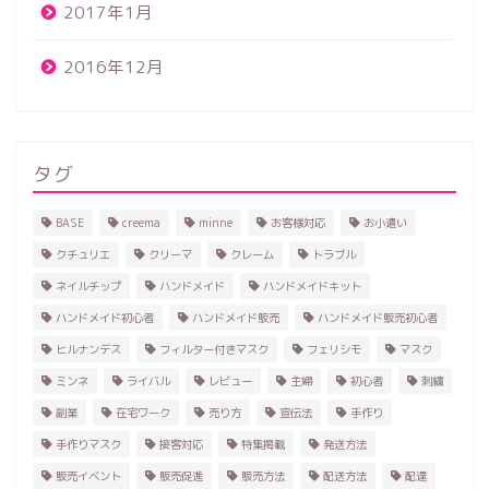
2017年1月
2016年12月
タグ
BASE
creema
minne
お客様対応
お小遣い
クチュリエ
クリーマ
クレーム
トラブル
ネイルチップ
ハンドメイド
ハンドメイドキット
ハンドメイド初心者
ハンドメイド販売
ハンドメイド販売初心者
ヒルナンデス
フィルター付きマスク
フェリシモ
マスク
ミンネ
ライバル
レビュー
主婦
初心者
刺繍
副業
在宅ワーク
売り方
宣伝法
手作り
手作りマスク
接客対応
特集掲載
発送方法
販売イベント
販売促進
販売方法
配送方法
配達