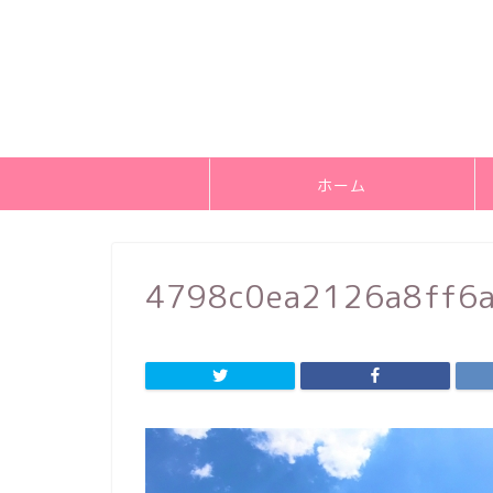
ホーム
4798c0ea2126a8ff6