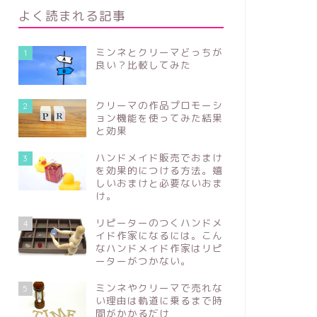
よく読まれる記事
ミンネとクリーマどっちが
1
良い？比較してみた
クリーマの作品プロモーシ
2
ョン機能を使ってみた結果
と効果
ハンドメイド販売でおまけ
3
を効果的につける方法。嬉
しいおまけと必要ないおま
け。
リピーターのつくハンドメ
4
イド作家になるには。こん
なハンドメイド作家はリピ
ーターがつかない。
ミンネやクリーマで売れな
5
い理由は軌道に乗るまで時
間がかかるだけ