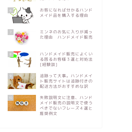
お客になれば分かるハンド
6
メイド品を購入する理由
ミンネのお気に入りが減っ
7
た理由 ハンドメイド販売
ハンドメイド販売によくい
8
る困るお客様３選と対処法
[経験談]
追跡って大事。ハンドメイ
9
ト販売サイトは追跡付きの
配送方法がおすすめな訳
失敗説明文に注意、ハンド
10
メイド販売の説明文で使う
べきでないフレーズ４選と
推奨例文