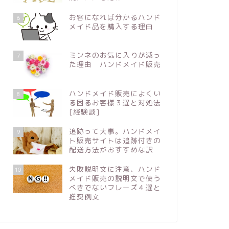
お客になれば分かるハンド
6
メイド品を購入する理由
ミンネのお気に入りが減っ
7
た理由 ハンドメイド販売
ハンドメイド販売によくい
8
る困るお客様３選と対処法
[経験談]
追跡って大事。ハンドメイ
9
ト販売サイトは追跡付きの
配送方法がおすすめな訳
失敗説明文に注意、ハンド
10
メイド販売の説明文で使う
べきでないフレーズ４選と
推奨例文