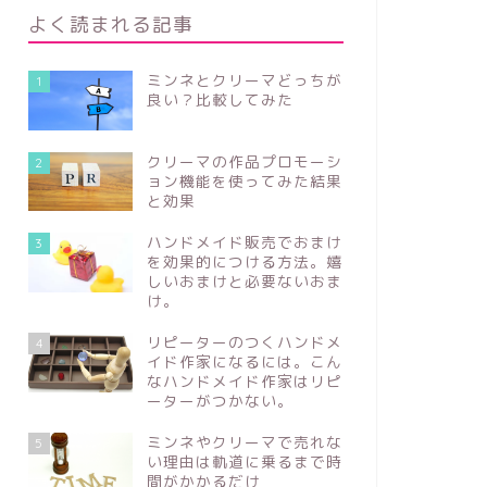
よく読まれる記事
ミンネとクリーマどっちが
1
良い？比較してみた
クリーマの作品プロモーシ
2
ョン機能を使ってみた結果
と効果
ハンドメイド販売でおまけ
3
を効果的につける方法。嬉
しいおまけと必要ないおま
け。
リピーターのつくハンドメ
4
イド作家になるには。こん
なハンドメイド作家はリピ
ーターがつかない。
ミンネやクリーマで売れな
5
い理由は軌道に乗るまで時
間がかかるだけ