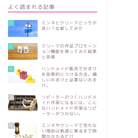
よく読まれる記事
ミンネとクリーマどっちが
1
良い？比較してみた
クリーマの作品プロモーシ
2
ョン機能を使ってみた結果
と効果
ハンドメイド販売でおまけ
3
を効果的につける方法。嬉
しいおまけと必要ないおま
け。
リピーターのつくハンドメ
4
イド作家になるには。こん
なハンドメイド作家はリピ
ーターがつかない。
ミンネやクリーマで売れな
5
い理由は軌道に乗るまで時
間がかかるだけ