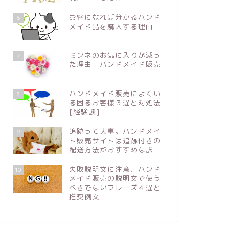
お客になれば分かるハンド
6
メイド品を購入する理由
ミンネのお気に入りが減っ
7
た理由 ハンドメイド販売
ハンドメイド販売によくい
8
る困るお客様３選と対処法
[経験談]
追跡って大事。ハンドメイ
9
ト販売サイトは追跡付きの
配送方法がおすすめな訳
失敗説明文に注意、ハンド
10
メイド販売の説明文で使う
べきでないフレーズ４選と
推奨例文