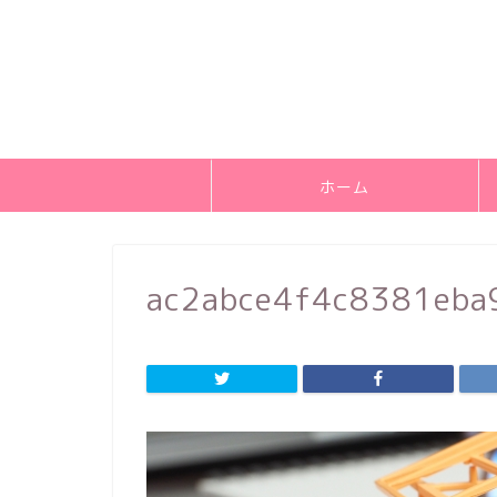
ホーム
ac2abce4f4c8381eba