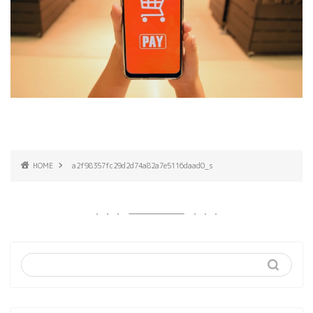
HOME
a2f98357fc29d2d74a82a7e5116daad0_s