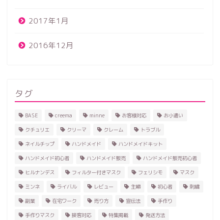
2017年1月
2016年12月
タグ
BASE
creema
minne
お客様対応
お小遣い
クチュリエ
クリーマ
クレーム
トラブル
ネイルチップ
ハンドメイド
ハンドメイドキット
ハンドメイド初心者
ハンドメイド販売
ハンドメイド販売初心者
ヒルナンデス
フィルター付きマスク
フェリシモ
マスク
ミンネ
ライバル
レビュー
主婦
初心者
刺繍
副業
在宅ワーク
売り方
宣伝法
手作り
手作りマスク
接客対応
特集掲載
発送方法