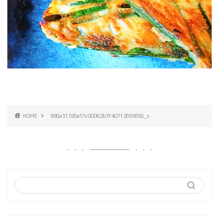
HOME
998a317d8a51c00062b3f407f2655658_s