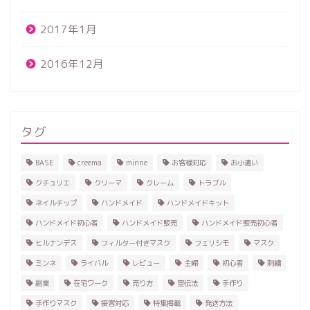
2017年1月
2016年12月
タグ
BASE
creema
minne
お客様対応
お小遣い
クチュリエ
クリーマ
クレーム
トラブル
ネイルチップ
ハンドメイド
ハンドメイドキット
ハンドメイド初心者
ハンドメイド販売
ハンドメイド販売初心者
ヒルナンデス
フィルター付きマスク
フェリシモ
マスク
ミンネ
ライバル
レビュー
主婦
初心者
刺繍
副業
在宅ワーク
売り方
宣伝法
手作り
手作りマスク
接客対応
特集掲載
発送方法