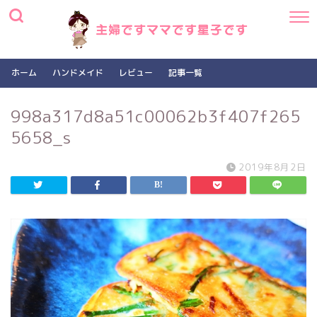
ホーム
ハンドメイド
レビュー
記事一覧
998a317d8a51c00062b3f407f265
5658_s
2019年8月2日