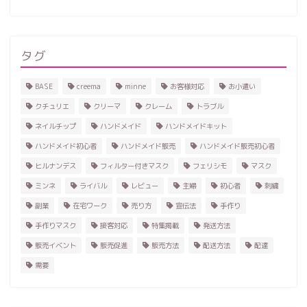
タグ
BASE
creema
minne
お客様対応
お小遣い
クチュリエ
クリーマ
クレーム
トラブル
ネイルチップ
ハンドメイド
ハンドメイドキット
ハンドメイド初心者
ハンドメイド販売
ハンドメイド販売初心者
ヒルナンデス
フィルター付きマスク
フェリシモ
マスク
ミンネ
ライバル
レビュー
主婦
初心者
刺繍
副業
在宅ワーク
売り方
宣伝法
手作り
手作りマスク
接客対応
特集掲載
発送方法
販売イベント
販売促進
販売方法
配送方法
配達
需要
ホーム