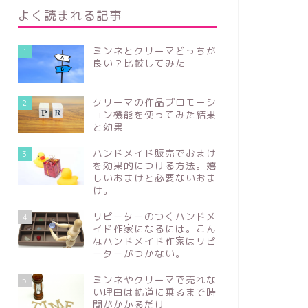
よく読まれる記事
ミンネとクリーマどっちが
1
良い？比較してみた
クリーマの作品プロモーシ
2
ョン機能を使ってみた結果
と効果
ハンドメイド販売でおまけ
3
を効果的につける方法。嬉
しいおまけと必要ないおま
け。
リピーターのつくハンドメ
4
イド作家になるには。こん
なハンドメイド作家はリピ
ーターがつかない。
ミンネやクリーマで売れな
5
い理由は軌道に乗るまで時
間がかかるだけ