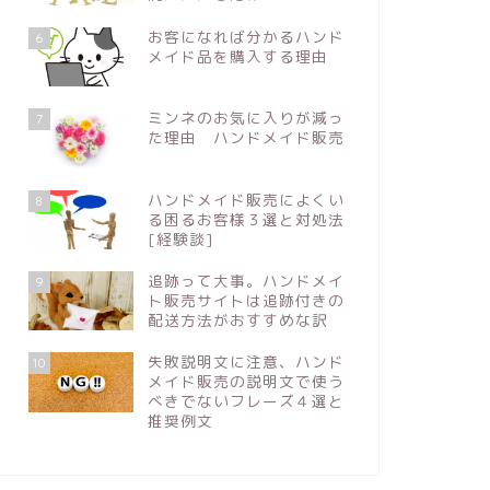
お客になれば分かるハンド
6
メイド品を購入する理由
ミンネのお気に入りが減っ
7
た理由 ハンドメイド販売
ハンドメイド販売によくい
8
る困るお客様３選と対処法
[経験談]
追跡って大事。ハンドメイ
9
ト販売サイトは追跡付きの
配送方法がおすすめな訳
失敗説明文に注意、ハンド
10
メイド販売の説明文で使う
べきでないフレーズ４選と
推奨例文