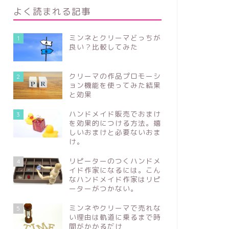
よく読まれる記事
ミンネとクリーマどっちが
1
良い？比較してみた
クリーマの作品プロモーシ
2
ョン機能を使ってみた結果
と効果
ハンドメイド販売でおまけ
3
を効果的につける方法。嬉
しいおまけと必要ないおま
け。
リピーターのつくハンドメ
4
イド作家になるには。こん
なハンドメイド作家はリピ
ーターがつかない。
ミンネやクリーマで売れな
5
い理由は軌道に乗るまで時
間がかかるだけ