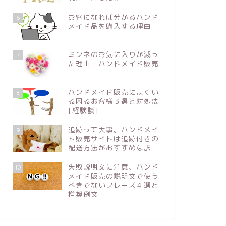
お客になれば分かるハンド
6
メイド品を購入する理由
ミンネのお気に入りが減っ
7
た理由 ハンドメイド販売
ハンドメイド販売によくい
8
る困るお客様３選と対処法
[経験談]
追跡って大事。ハンドメイ
9
ト販売サイトは追跡付きの
配送方法がおすすめな訳
失敗説明文に注意、ハンド
10
メイド販売の説明文で使う
べきでないフレーズ４選と
推奨例文