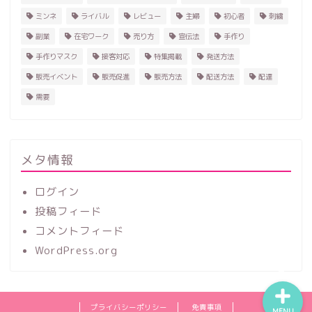
ミンネ
ライバル
レビュー
主婦
初心者
刺繍
副業
在宅ワーク
売り方
宣伝法
手作り
手作りマスク
接客対応
特集掲載
発送方法
販売イベント
販売促進
販売方法
配送方法
配達
需要
ホーム
ハンドメイド
メタ情報
ログイン
レビュー
投稿フィード
コメントフィード
記事一覧
WordPress.org
プライバシーポリシー
免責事項
MENU