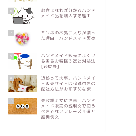
お客になれば分かるハンド
6
メイド品を購入する理由
ミンネのお気に入りが減っ
7
た理由 ハンドメイド販売
ハンドメイド販売によくい
8
る困るお客様３選と対処法
[経験談]
追跡って大事。ハンドメイ
9
ト販売サイトは追跡付きの
配送方法がおすすめな訳
失敗説明文に注意、ハンド
10
メイド販売の説明文で使う
べきでないフレーズ４選と
推奨例文