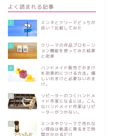
よく読まれる記事
ミンネとクリーマどっちが
1
良い？比較してみた
クリーマの作品プロモーシ
2
ョン機能を使ってみた結果
と効果
ハンドメイド販売でおまけ
3
を効果的につける方法。嬉
しいおまけと必要ないおま
け。
リピーターのつくハンドメ
4
イド作家になるには。こん
なハンドメイド作家はリピ
ーターがつかない。
ミンネやクリーマで売れな
5
い理由は軌道に乗るまで時
間がかかるだけ