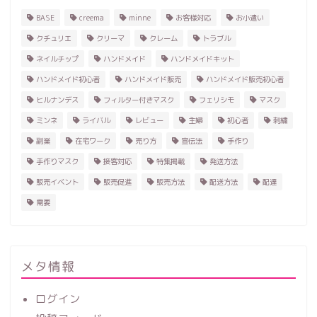
BASE
creema
minne
お客様対応
お小遣い
クチュリエ
クリーマ
クレーム
トラブル
ネイルチップ
ハンドメイド
ハンドメイドキット
ハンドメイド初心者
ハンドメイド販売
ハンドメイド販売初心者
ヒルナンデス
フィルター付きマスク
フェリシモ
マスク
ミンネ
ライバル
レビュー
主婦
初心者
刺繍
副業
在宅ワーク
売り方
宣伝法
手作り
手作りマスク
接客対応
特集掲載
発送方法
販売イベント
販売促進
販売方法
配送方法
配達
需要
ホーム
ハンドメイド
メタ情報
ログイン
レビュー