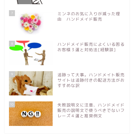
7
ミンネのお気に入りが減った理
由 ハンドメイド販売
8
ハンドメイド販売によくいる困る
お客様３選と対処法[経験談]
9
追跡って大事。ハンドメイト販売
サイトは追跡付きの配送方法がお
すすめな訳
10
失敗説明文に注意、ハンドメイド
販売の説明文で使うべきでないフ
レーズ４選と推奨例文