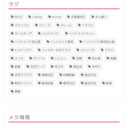
タグ
BASE
creema
minne
お客様対応
お小遣い
クチュリエ
クリーマ
クレーム
トラブル
ネイルチップ
ハンドメイド
ハンドメイドキット
ハンドメイド初心者
ハンドメイド販売
ハンドメイド販売初心者
ヒルナンデス
フィルター付きマスク
フェリシモ
マスク
ミンネ
ライバル
レビュー
主婦
初心者
刺繍
副業
在宅ワーク
売り方
宣伝法
手作り
手作りマスク
接客対応
特集掲載
発送方法
販売イベント
販売促進
販売方法
配送方法
配達
需要
ホーム
ハンドメイド
メタ情報