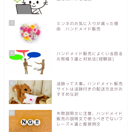
7
ミンネのお気に入りが減った理
由 ハンドメイド販売
8
ハンドメイド販売によくいる困る
お客様３選と対処法[経験談]
9
追跡って大事。ハンドメイト販売
サイトは追跡付きの配送方法がお
すすめな訳
10
失敗説明文に注意、ハンドメイド
販売の説明文で使うべきでないフ
レーズ４選と推奨例文