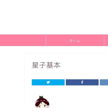
ホーム
星子基本