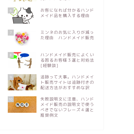
お客になれば分かるハンド
6
メイド品を購入する理由
ミンネのお気に入りが減っ
7
た理由 ハンドメイド販売
ハンドメイド販売によくい
8
る困るお客様３選と対処法
[経験談]
追跡って大事。ハンドメイ
9
ト販売サイトは追跡付きの
配送方法がおすすめな訳
失敗説明文に注意、ハンド
10
メイド販売の説明文で使う
べきでないフレーズ４選と
推奨例文