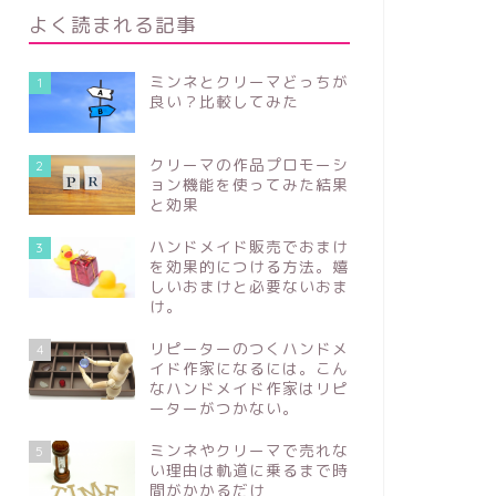
よく読まれる記事
ミンネとクリーマどっちが
1
良い？比較してみた
クリーマの作品プロモーシ
2
ョン機能を使ってみた結果
と効果
ハンドメイド販売でおまけ
3
を効果的につける方法。嬉
しいおまけと必要ないおま
け。
リピーターのつくハンドメ
4
イド作家になるには。こん
なハンドメイド作家はリピ
ーターがつかない。
ミンネやクリーマで売れな
5
い理由は軌道に乗るまで時
間がかかるだけ